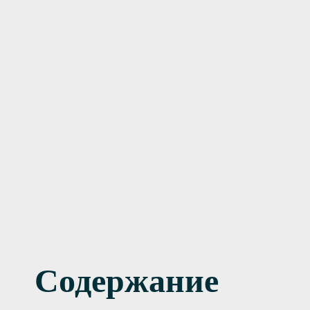
чение
от
6000
оголизма
руб
ционаре
от
инудительное
4000
ение
козависимых
руб.
Содержание