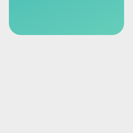
ны на
ркологическая
Вызвать вр
мощь