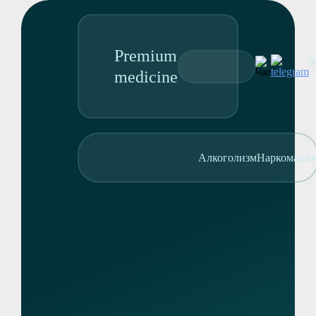
Premium
8
Заполните форму и мы
medicine
перезвоним в течение 5 минут
89095850344
Адрес колл-центра:
ул. Героев Алексинцев, 8
Алкоголизм
Наркомания
Алкоголизм
ОТПРАВИТЬ
Наркомания
Реабилитация
Отправляя заявку, вы
Консультация
соглашаетесь с политикой
О клинике
конфиденциальности
Контакты