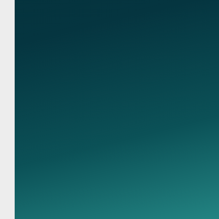
Ко
89095850344
890
Адр
ул.
pre