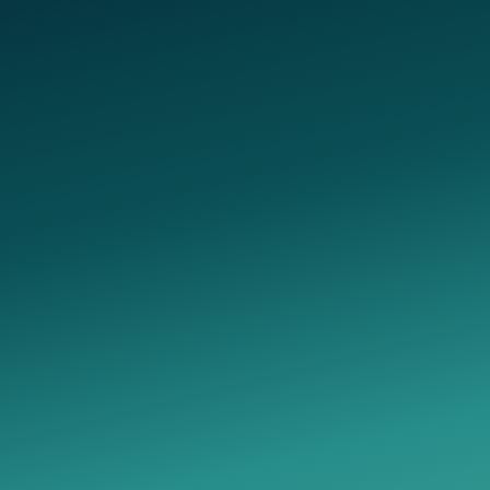
нтакты
Услуги
95850344
вывод из запоя
ес колл центра
лечение алкоголизма
 Героев Алексинцев, 8
кодирование от алкоголизма
mium-medicine@yandex.ru
лечение наркомании