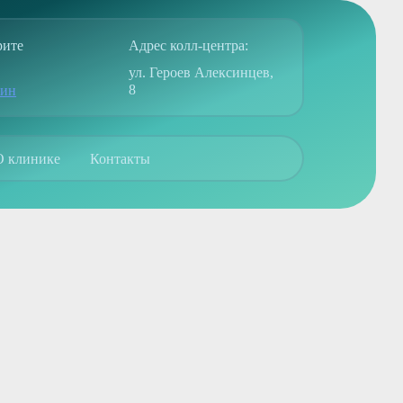
рите
Адрес колл-центра:
ул. Героев Алексинцев,
8
син
О клинике
Контакты