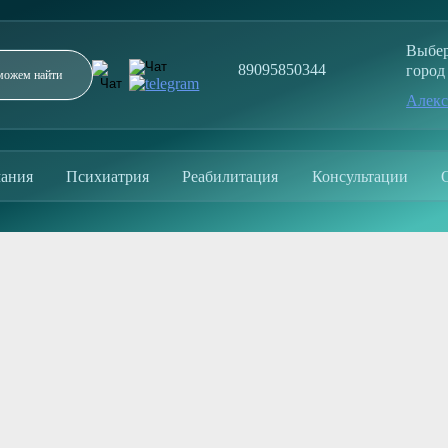
Выбе
89095850344
город
Алек
Заполните форму и мы перезвоним в течение 5
минут
ания
Психиатрия
Реабилитация
Консультации
ОТПРАВИТЬ
Отправляя заявку, вы соглашаетесь с политикой
конфиденциальности