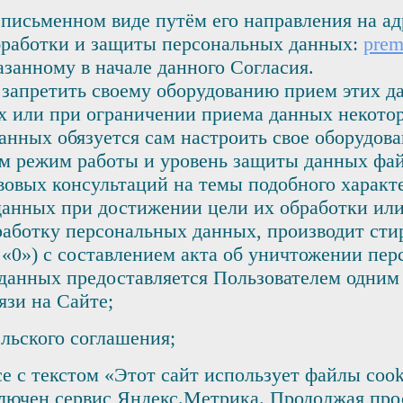
в письменном виде путём его направления на а
бработки и защиты персональных данных:
prem
азанному в начале данного Согласия.
запретить своему оборудованию прием этих д
х или при ограничении приема данных некото
анных обязуется сам настроить свое оборудов
м режим работы и уровень защиты данных файл
вовых консультаций на темы подобного характ
анных при достижении цели их обработки ил
бработку персональных данных, производит ст
«0») с составлением акта об уничтожении пе
 данных предоставляется Пользователем одним
язи на Сайте;
ельского соглашения;
е с текстом «Этот сайт использует файлы coo
ключен сервис Яндекс.Метрика. Продолжая про