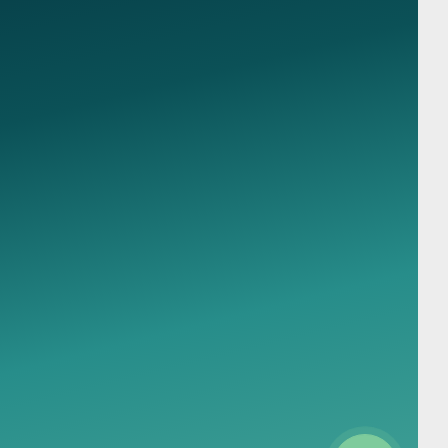
Политика обработки персональных данных
Согласие на обработку персональных данных
Пользовательское соглашение
Консультации
Политика конфиденциальности
Согласие на обработку ПД с
Консультации терапевта
помощью сервиса Яндекс Метрика
Консультация токсиколога
Консультация психотерапевта
Консультация сексолога
Принимаем к оплате
Консультация аддиктолога
Консультация психиатра
Консультация нарколога
Виктория Ким
Здравствуйте! Готова помочь вам.