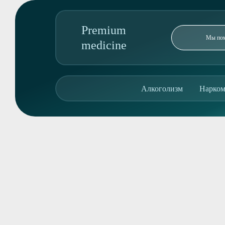
Premium
medicine
89095850344
Алкоголизм
Нарком
Адрес колл-центра:
ул. Героев Алексинцев, 8
Алкоголизм
Наркомания
Реабилитация
Консультация
О клинике
Контакты