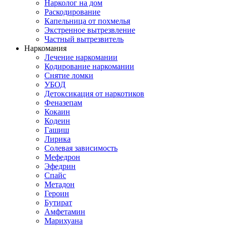
Нарколог на дом
Раскодирование
Капельница от похмелья
Экстренное вытрезвление
Частный вытрезвитель
Наркомания
Лечение наркомании
Кодирование наркомании
Снятие ломки
УБОД
Детоксикация от наркотиков
Феназепам
Кокаин
Кодеин
Гашиш
Лирика
Солевая зависимость
Мефедрон
Эфедрин
Спайс
Метадон
Героин
Бутират
Амфетамин
Марихуана