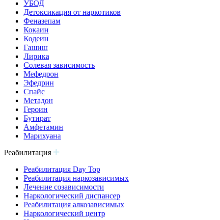
УБОД
Детоксикация от наркотиков
Феназепам
Кокаин
Кодеин
Гашиш
Лирика
Солевая зависимость
Мефедрон
Эфедрин
Спайс
Метадон
Героин
Бутират
Амфетамин
Марихуана
Реабилитация
Реабилитация Day Top
Реабилитация наркозависимых
Лечение созависимости
Наркологический диспансер
Реабилитация алкозависимых
Наркологический центр