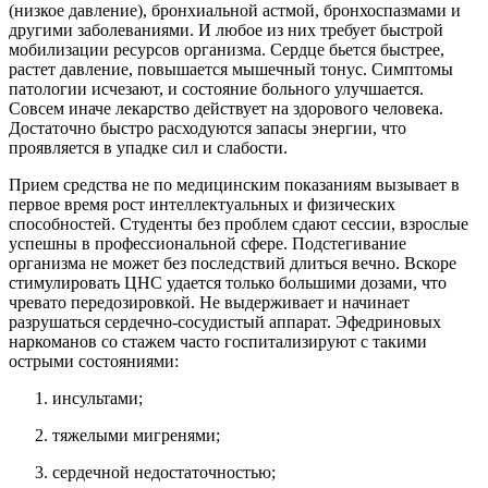
(низкое давление), бронхиальной астмой, бронхоспазмами и
другими заболеваниями. И любое из них требует быстрой
мобилизации ресурсов организма. Сердце бьется быстрее,
растет давление, повышается мышечный тонус. Симптомы
патологии исчезают, и состояние больного улучшается.
Совсем иначе лекарство действует на здорового человека.
Достаточно быстро расходуются запасы энергии, что
проявляется в упадке сил и слабости.
Прием средства не по медицинским показаниям вызывает в
первое время рост интеллектуальных и физических
способностей. Студенты без проблем сдают сессии, взрослые
успешны в профессиональной сфере. Подстегивание
организма не может без последствий длиться вечно. Вскоре
стимулировать ЦНС удается только большими дозами, что
чревато передозировкой. Не выдерживает и начинает
разрушаться сердечно-сосудистый аппарат. Эфедриновых
наркоманов со стажем часто госпитализируют с такими
острыми состояниями:
инсультами;
тяжелыми мигренями;
сердечной недостаточностью;