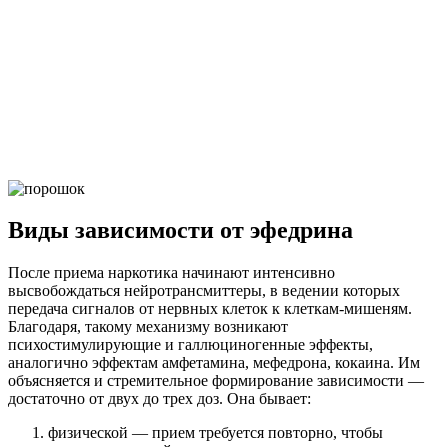
ванный персонал
Нужна помощь?
Оставьте заявку, и мы Вам перезвоним
Виды зависимости от эфедрина
Отправить заявку
После приема наркотика начинают интенсивно
высвобождаться нейротрансмиттеры, в ведении которых
передача сигналов от нервных клеток к клеткам-мишеням.
Благодаря, такому механизму возникают
психостимулирующие и галлюциногенные эффекты,
аналогично эффектам амфетамина, мефедрона, кокаина. Им
объясняется и стремительное формирование зависимости —
достаточно от двух до трех доз. Она бывает:
физической — прием требуется повторно, чтобы