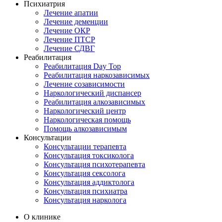
Психиатрия
Лечение апатии
Лечение деменции
Лечение ОКР
Лечение ПТСР
Лечение СДВГ
Реабилитация
Реабилитация Day Top
Реабилитация наркозависимых
Лечение созависимости
Наркологический диспансер
Реабилитация алкозависимых
Наркологический центр
Наркологическая помощь
Помощь алкозависимым
Консультации
Консультации терапевта
Консультация токсиколога
Консультация психотерапевта
Консультация сексолога
Консультация аддиктолога
Консультация психиатра
Консультация нарколога
О клинике