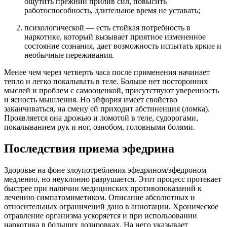
ощутить прежний прилив сил, повысить
работоспособность, длительное время не уставать;
психологической — есть стойкая потребность в
наркотике, который вызывает приятное измененное
состояние сознания, дает возможность испытать яркие и
необычные переживания.
Менее чем через четверть часа после применения начинает
тепло и легко покалывать в теле. Больше нет посторонних
мыслей и проблем с самооценкой, присутствуют уверенность
и ясность мышления. Но эйфория имеет свойство
заканчиваться, на смену ей приходит абстиненция (ломка).
Проявляется она дрожью и ломотой в теле, судорогами,
покалыванием рук и ног, ознобом, головными болями.
Последствия приема эфедрина
Здоровье на фоне злоупотребления эфедрином/эфедроном
медленно, но неуклонно разрушается. Этот процесс протекает
быстрее при наличии медицинских противопоказаний к
лечению симпатомиметиком. Описание абсолютных и
относительных ограничений дано в аннотации. Хроническое
отравление организма ускоряется и при использовании
наркотика в больших дозировках. На него указывает