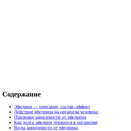
вышенной комфортности
 от наркозависимости
Налтрексон 1 год
Налтрексон 2 года
Содержание
Эфедрин — описание, состав, эффект
Действие эфедрина на организм человека
Признаки зависимости от эфедрина
Как долго эфедрин держится в организме
Виды зависимости от эфедрина