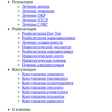
Психиатрия
Лечение апатии
Лечение деменции
Лечение ОКР
Лечение ПТСР
Лечение СДВГ
Реабилитация
Реабилитация Day Top
Реабилитация наркозависимых
Лечение созависимости
Наркологический диспансер
Реабилитация алкозависимых
Наркологический центр
Наркологическая помощь
Помощь алкозависимым
Консультации
Консультации терапевта
Консультация токсиколога
Консультация психотерапевта
Консультация сексолога
Консультация аддиктолога
Консультация психиатра
Консультация нарколога
О клинике