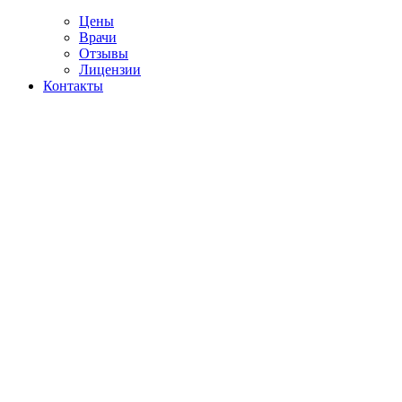
Цены
Врачи
Отзывы
Лицензии
Контакты
Telegram
ультация сексолога
а
сультация