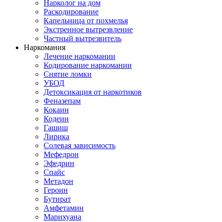
Нарколог на дом
Раскодирование
Капельница от похмелья
Экстренное вытрезвление
Частный вытрезвитель
Наркомания
Лечение наркомании
Кодирование наркомании
Снятие ломки
УБОД
Детоксикация от наркотиков
Феназепам
Кокаин
Кодеин
Гашиш
Лирика
Солевая зависимость
Мефедрон
Эфедрин
Спайс
Метадон
Героин
Бутират
Амфетамин
Марихуана