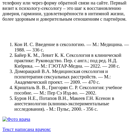
телефону или через форму обратной связи на сайте. Первый
визит к психологу-сексологу – это шаг к восстановлению
доверия, гармонии, удовлетворённости в интимной жизни,
более здоровым и доверительным отношениям с партнёром.
Кон И. С. Введение в сексологию. — М.: Медицина. —
1988. — 336 с.
Байер К. М., Левит К. К. Сексология в клинической
практике: Руководство. Пер. с англ.; под ред. Н.Д.
Кибрика. — М.: ГЭОТАР-Медиа. — 2022. — 208 с.
Доморацкий В.А. Медицинская сексология и
психотерапия сексуальных расстройств. — М.:
Академический проект. — 2009. — 470 с.
Кришталь В. В., Григорян С. Р. Сексология: учебное
пособие. — М.: Пер Сэ Изд-во. — 2002.
Буров Н.Е., Потапов В.Н., Макеев Г.Н. Ксенон в
анестезиологии (клинико-экспериментальные
исследования). - М.: Пульс, 2000. - 356 с.
Текст написана врачом: