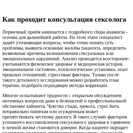
Нужна помощь?
Как проходит консультация сексолога
Оставьте заявку, и мы Вам перезвоним
Первичный приём начинается с подробного сбора анамнеза –
Отправить заявку
основы для дальнейшей работы. На этом этапе специалист
задаёт уточняющие вопросы, чтобы точно понять суть
проблемы, выявить основные жалобы пациента, определить
возможные причины возникновения сексуальных или
эмоциональных нарушений. Анализ проводится всесторонне:
учитываются физическое здоровье и медицинская история,
эмоциональное состояние, психологические установки, опыт
прошлых отношений, стрессовые факторы. Только после
такого детального исследования можно разработать план
терапии, подобрать подходящие методы коррекции.
Многие испытывают трудности с открытым обсуждением
интимных вопросов даже в безопасной и профессиональной
обстановке кабинета. Чувство стыда, тревога, страх быть
неправильно понятым или осужденным может
препятствовать честному диалогу. В таких случаях фактором
успешного восстановления сексуального здоровья и гармонии
в личной жизни становится доверие. Когда пациент ощущает
поддержку, уважение, понимание специалиста, это создаёт