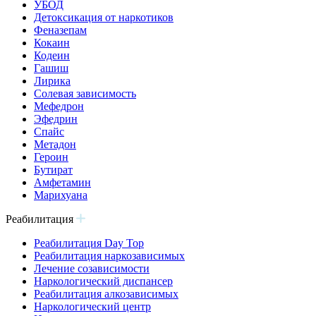
УБОД
Детоксикация от наркотиков
Феназепам
Кокаин
Кодеин
Гашиш
Лирика
Солевая зависимость
Мефедрон
Эфедрин
Спайс
Метадон
Героин
Бутират
Амфетамин
Марихуана
Реабилитация
Реабилитация Day Top
Реабилитация наркозависимых
Лечение созависимости
Наркологический диспансер
Реабилитация алкозависимых
Наркологический центр