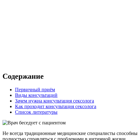
 в клинике
 с выездом на дом
Содержание
Первичный приём
Виды консультаций
Зачем нужна консультация сексолога
Как проходит консультация сексолога
Список литературы
Не всегда традиционные медицинские специалисты способны
полностью справляться с проблемами в интимной жизни