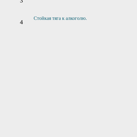
Стойкая тяга к алкоголю.
1
2
3
Поступление
Сбор анамнеза
Приезд врача
заявки
4
5
6