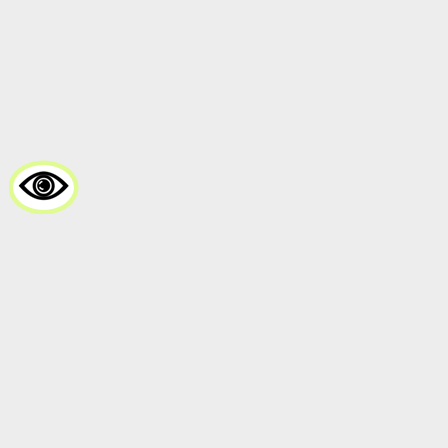
Мы на карте
Клиника в Алексине
89095850344
круглосуточный телефон
Город
Алексин, ул. Героев Алексинцев, 8
premium-medicine@yandex.ru
Приём возможен только по
предварительной записи