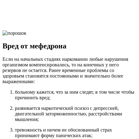
Нужна помощь?
Оставьте заявку, и мы Вам перезвоним
Вред от мефедрона
Отправить заявку
Если на начальных стадиях наркомании любые нарушения
организмом компенсировались, то на конечных у него
резервов не остается. Ранее временные проблемы со
здоровьем становятся постоянными и значительно более
выраженными:
больному кажется, что за ним следят, в том числе чтобы
причинить вред;
развивается наркотический психоз с депрессией,
двигательной заторможенностью, расстройствами
мышления;
тревожность и ничем не обоснованный страх
принимают форму панических атак;