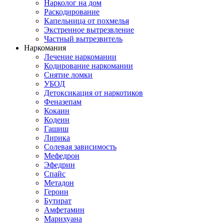
Нарколог на дом
Раскодирование
Капельница от похмелья
Экстренное вытрезвление
Частный вытрезвитель
Наркомания
Лечение наркомании
Кодирование наркомании
Снятие ломки
УБОД
Детоксикация от наркотиков
Феназепам
Кокаин
Кодеин
Гашиш
Лирика
Солевая зависимость
Мефедрон
Эфедрин
Спайс
Метадон
Героин
Бутират
Амфетамин
Марихуана