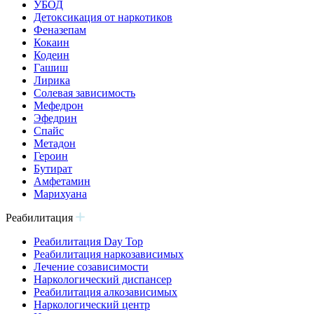
УБОД
Детоксикация от наркотиков
Феназепам
Кокаин
Кодеин
Гашиш
Лирика
Солевая зависимость
Мефедрон
Эфедрин
Спайс
Метадон
Героин
Бутират
Амфетамин
Марихуана
Реабилитация
Реабилитация Day Top
Реабилитация наркозависимых
Лечение созависимости
Наркологический диспансер
Реабилитация алкозависимых
Наркологический центр