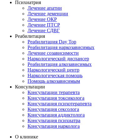
Психиатрия
Лечение апатии
Лечение деменции
Лечение ОКР
Лечение ПТСР
Лечение СДВГ
Реабилитация
Реабилитация Day Top
Реабилитация наркозависимых
Лечение созависимости
Наркологический диспансер
Реабилитация алкозависимых
Наркологический центр
Наркологическая помощь
Помощь алкозависимым
Консультации
Консультации терапевта
Консультация токсиколога
Консультация психотерапевта
Консультация сексолога
Консультация аддиктолога
Консультация психиатра
Консультация нарколога
О клинике