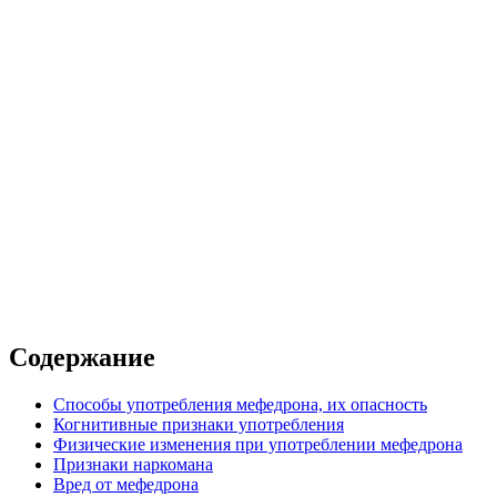
вышенной комфортности
 от наркозависимости
Налтрексон 1 год
Налтрексон 2 года
Содержание
Способы употребления мефедрона, их опасность
Когнитивные признаки употребления
Физические изменения при употреблении мефедрона
Признаки наркомана
Вред от мефедрона