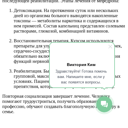
последующей реабилитации. Этапы лечения от мефедрона:
Детоксикация. На протяжении суток или нескольких
дней из организма больного выводятся накопленные
токсины — метаболиты наркотика и содержащихся в
нем примесей. Состав капельниц представлен солевыми
растворами, глюкозой, комбинацией витаминов.
Восстановительная терапия. Курсом используются
препараты для улучшения деятельности печени, почек,
сердечно-сосудистого аппарата. В лечебную схему
обязательно включаются средства для восстановления
функций нервной системы.
Виктория Ким
Здравствуйте! Готова помочь
Реабилитация. Бывает индивидуальной или в
групповой, максимально эффективно в стационарных
вам. Напишите мне, если у
условиях. Пациента учат преодолевать жизненные
вас появятся вопросы.
препятствия, которые могут приводить к рецидиву.
Повторная социализация завершает лечение. Человеку
помогают трудоустроиться, получить образование и
профессию, обучают создавать благополучную атмосферу в
семье.